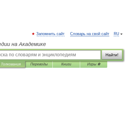
Запомнить сайт
Словарь на свой сайт
RU
едии на Академике
Найти!
Толкования
Переводы
Книги
Игры ⚽