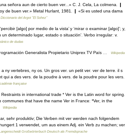
una señora aun de cierto buen ver...» C. J. Cela, La colmena. ❙
oy de buen ver.» Metal Hurlant, 1981. ❙ «Si es usted una dama
…
Diccionario del Argot "El Sohez"
ercibir [algo] por medio de la vista’ y ‘mirar o examinar [algo]’; y,
 un determinado lugar, estado o situación’. Verbo irregular: v.
spánico de dudas
rogramación Generalista Propietario Uniprex TV País …
Wikipedia
 ny vertebres, ny os. Un gros ver. un petit ver. ver de terre. il s
 qui a des vers. de la poudre à vers. de la poudre pour les vers.
'Académie française
straints in international trade * Ver is the Latin word for spring.
 communes that have the name Ver in France: *Ver, in the
 …
Wikipedia
bar, sehr produktiv; Die Verben mit ver werden nach folgendem
hungert 1 verwendet, um aus einem Adj. ein Verb zu machen; ver
Langenscheidt Großwörterbuch Deutsch als Fremdsprache