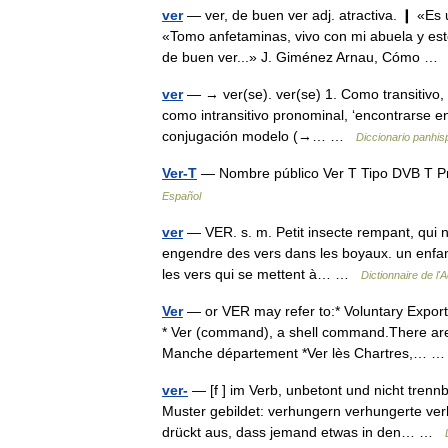
ver
— ver, de buen ver adj. atractiva. ❙ «Es 
«Tomo anfetaminas, vivo con mi abuela y est
de buen ver...» J. Giménez Arnau, Cómo 
ver
— → ver(se). ver(se) 1. Como transitivo, ‘p
como intransitivo pronominal, ‘encontrarse en
conjugación modelo (→… …
Diccionario panhi
Ver-T
— Nombre público Ver T Tipo DVB T P
Español
ver
— VER. s. m. Petit insecte rempant, qui n a
engendre des vers dans les boyaux. un enfant
les vers qui se mettent à… …
Dictionnaire de l
Ver
— or VER may refer to:* Voluntary Export Re
* Ver (command), a shell command.There are
Manche département *Ver lès Chartres,…
ver-
— [f ] im Verb, unbetont und nicht trenn
Muster gebildet: verhungern verhungerte ver
drückt aus, dass jemand etwas in den… …