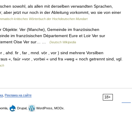
utschen sowohl, als allen mit derselben verwandten Sprachen,
; aber jetzt nur noch in der Ableitung vorkommt, wo sie von einer
matisch-kritisches Wörterbuch der Hochdeutschen Mundart
r Objekte: Ver (Manche), Gemeinde im französischen
nde im französischen Département Eure et Loir Ver sur
artement Oise Ver sur… …
Deutsch Wikipedia
 , ahd. fir , far , mnd. vör , vor ) sind mehrere Vorsilben
us «, faúr »vor , vorbei « und fra »weg « noch getrennt sind, vgl.
uch
ка
,
Реклама на сайте
18+
omla,
Drupal,
WordPress, MODx.