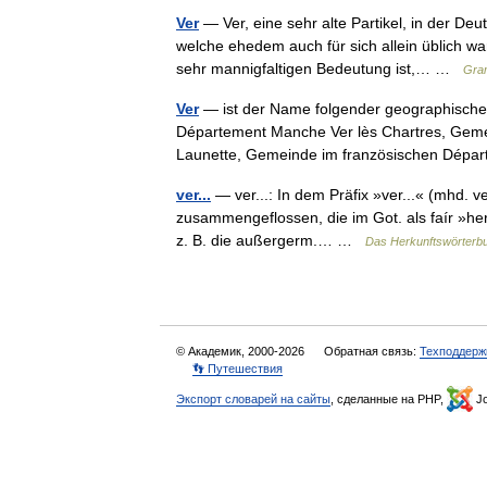
Ver
— Ver, eine sehr alte Partikel, in der De
welche ehedem auch für sich allein üblich war
sehr mannigfaltigen Bedeutung ist,… …
Gram
Ver
— ist der Name folgender geographische
Département Manche Ver lès Chartres, Gemei
Launette, Gemeinde im französischen Dép
ver...
— ver...: In dem Präfix »ver...« (mhd. ver
zusammengeflossen, die im Got. als faír »hera
z. B. die außergerm.… …
Das Herkunftswörterb
© Академик, 2000-2026
Обратная связь:
Техподдерж
👣 Путешествия
Экспорт словарей на сайты
, сделанные на PHP,
Jo