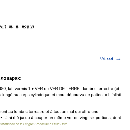
wir
),
ш
.
,
д
.
,
нор
vi
Vé·seti
словарях:
» 980; lat. vermis 1 ♦ VER ou VER DE TERRE : lombric terrestre (et
allongé au corps cylindrique et mou, dépourvu de pattes. « Il fallait
au lombric terrestre et à tout animal qui offre une
 • J ai été jusqu à couper un même ver en vingt six portions, dont
ictionnaire de la Langue Française d'Émile Littré