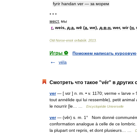
fyrir
handan
ver
—
за
морем
* * *
мест
.
мы
г
.
weis
,
д
-
а
.
wē
(
а
.
we
),
д
-
в
-
н
.
wer
,
wir
(
н
.
Old
Norse
-
ensk
orðabók
.
2013
.
Игры ⚽
Поможем написать курсовую
véla
Смотреть что такое "vér" в других 
ver
— [ vɛr ] n. m. • v. 1170; verme « larve 
tout annélide qui lui ressemble), petit animal 
le nourrir [le… …
Encyclopédie Universelle
ver
— (vêr) s. m. 1° Nom donné communément 
conformation analogue à celle de ce lombric.
la plupart ont repris, et dont plusieurs… …
D