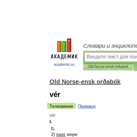
Словари и энциклоп
academic.ru
Old Norse-ensk orðabók
Old Norse-ensk orðabók
vér
Толкование
Перевод
vér
I
.
n
.
2
)
поэт
.
море